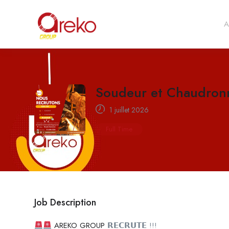
A
Soudeur et Chaudron
1 juillet 2026
Full Time
Job Description
AREKO GROUP
𝗥𝗘𝗖𝗥𝗨𝗧𝗘 !!!