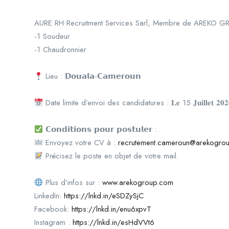
AURE RH Recruitment Services Sarl, Membre de AREKO GROUP
-1 Soudeur
-1 Chaudronnier
Lieu : 𝗗𝗼𝘂𝗮𝗹𝗮-𝗖𝗮𝗺𝗲𝗿𝗼𝘂𝗻
Date limite d’envoi des candidatures : 𝐋𝐞 15 𝐉𝐮𝐢𝐥𝐥𝐞𝐭 𝟐𝟎𝟐
𝗖𝗼𝗻𝗱𝗶𝘁𝗶𝗼𝗻𝘀 𝗽𝗼𝘂𝗿 𝗽𝗼𝘀𝘁𝘂𝗹𝗲𝗿 :
Envoyez votre CV à :
recrutement.cameroun@arekogro
Précisez le poste en objet de votre mail.
Plus d’infos sur :
www.arekogroup.com
LinkedIn:
https://lnkd.in/eSDZySjC
Facebook:
https://lnkd.in/enu6xpvT
Instagram :
https://lnkd.in/esHdVVt6