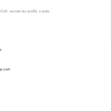
, recrute les profils ci-près :
𝟔
up.com