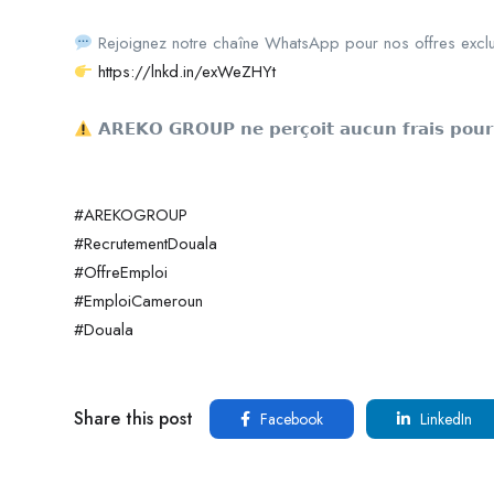
Rejoignez notre chaîne WhatsApp pour nos offres exclu
https://lnkd.in/exWeZHYt
𝗔𝗥𝗘𝗞𝗢 𝗚𝗥𝗢𝗨𝗣 𝗻𝗲 𝗽𝗲𝗿𝗰̧𝗼𝗶𝘁 𝗮𝘂𝗰𝘂𝗻 𝗳𝗿𝗮𝗶𝘀 𝗽𝗼𝘂𝗿 
#AREKOGROUP
#RecrutementDouala
#OffreEmploi
#EmploiCameroun
#Douala
Share this post
Facebook
LinkedIn