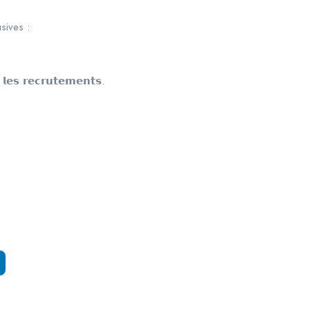
sives :
𝗹𝗲𝘀 𝗿𝗲𝗰𝗿𝘂𝘁𝗲𝗺𝗲𝗻𝘁𝘀.