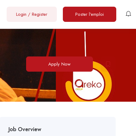
Login
/
Register
Poster l'emploi
Apply Now
Job Overview