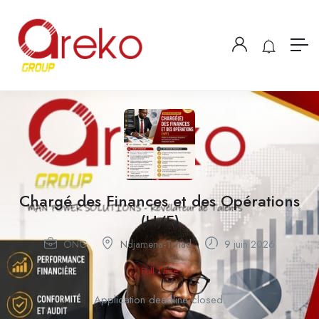
Chargé des Finances et des Opérations
(H/F)
ONG
Ndjamena-Tchad
9 juin 2026
Full Time
Application deadline closed.