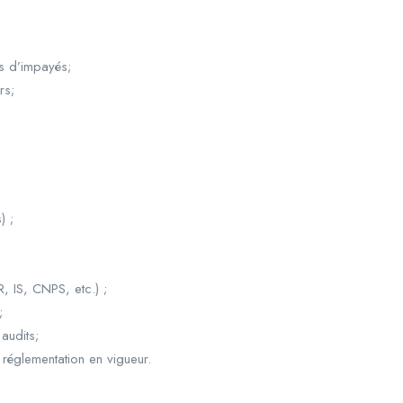
as d’impayés;
rs;
) ;
R, IS, CNPS, etc.) ;
;
audits;
réglementation en vigueur.