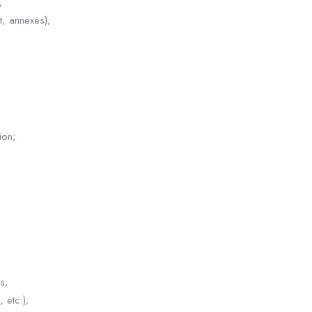
;
t, annexes);
ion;
s;
 etc.);