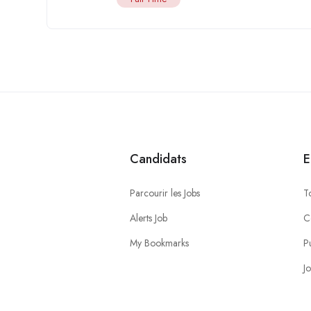
Candidats
E
Parcourir les Jobs
T
Alerts Job
C
My Bookmarks
P
J