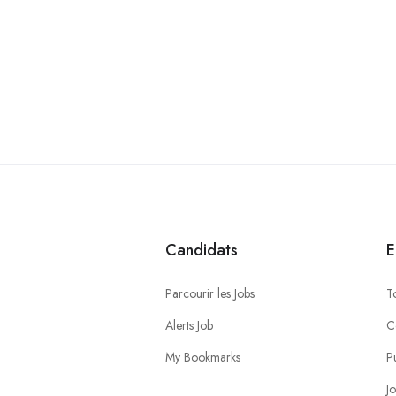
Candidats
E
Parcourir les Jobs
T
Alerts Job
C
My Bookmarks
P
J