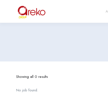
A
Showing all 0 results
No job found.