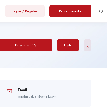
Login
/
Register
Poster l'emploi
Download CV
Invite
Email
paolaayaba1@gmail.com